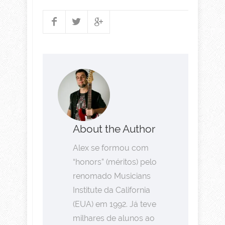
About the Author
Alex se formou com
“honors” (méritos) pelo
renomado Musicians
Institute da California
(EUA) em 1992. Já teve
milhares de alunos ao