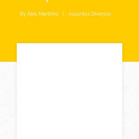
By
Alex Martinho
|
Assuntos Diversos